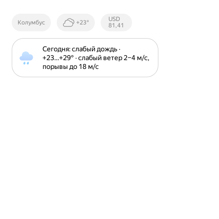
Курсы ЦБ
USD
Колумбус
+23°
РФ
81,41
Сегодня: слабый дождь · 
+23⁠…⁠+29⁠° · слабый ветер 2⁠–⁠4 м⁠/⁠с, 
порывы до 18 м⁠/⁠с